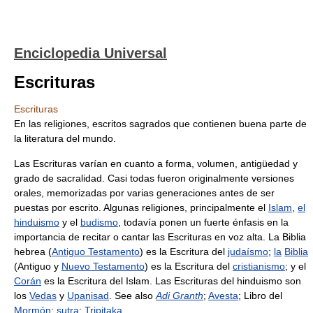
Enciclopedia Universal
Escrituras
Escrituras
En las religiones, escritos sagrados que contienen buena parte de
la literatura del mundo.
Las Escrituras varían en cuanto a forma, volumen, antigüedad y
grado de sacralidad. Casi todas fueron originalmente versiones
orales, memorizadas por varias generaciones antes de ser
puestas por escrito. Algunas religiones, principalmente el
Islam
,
el
hinduismo
y el
budismo
, todavía ponen un fuerte énfasis en la
importancia de recitar o cantar las Escrituras en voz alta. La Biblia
hebrea (
Antiguo Testamento
) es la Escritura del
judaísmo
;
la
Biblia
(Antiguo y
Nuevo Testamento
) es la Escritura del
cristianismo
; y el
Corán
es la Escritura del Islam. Las Escrituras del hinduismo son
los
Vedas
y
Upanisad
. See also
Adi Granth
;
Avesta
; Libro del
Mormón
;
sutra
;
Tripitaka
.