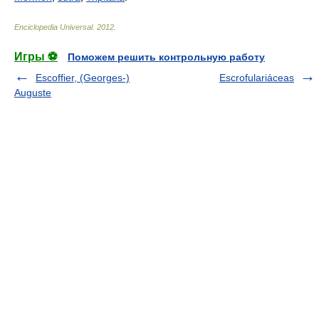
Enciclopedia Universal
.
2012
.
Игры ⚽
Поможем решить контрольную работу
Escoffier, (Georges-)
Escrofulariáceas
Auguste