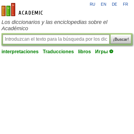
RU
EN
DE
FR
es-academic.com
Los diccionarios y las enciclopedias sobre el
Académico
¡Buscar!
interpretaciones
Traducciones
libros
Игры ⚽